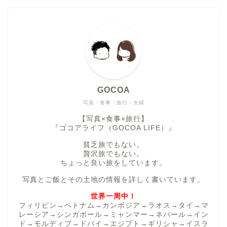
GOCOA
写真・食事・旅行・夫婦
【写真×食事×旅行】
『ゴコアライフ（GOCOA LIFE）』
貧乏旅でもない。
贅沢旅でもない。
ちょっと良い旅をしています。
写真とご飯とその土地の情報を詳しく書いています。
世界一周中！
フィリピン→ベトナム→カンボジア→ラオス→タイ→マ
レーシア→シンガポール→ミャンマー→ネパール→イン
ド→モルディブ→ドバイ→エジプト→ギリシャ→イスラ