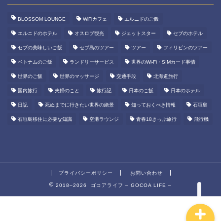
BLOSSOM LOUNGE
WiFiカフェ
エルニドのご飯
エルニドのホテル
オスロブ観光
ジェットスター
セブのホテル
セブの美味しいご飯
セブ島のツアー
ツアー
フィリピンのツアー
ベトナムのご飯
ランドリーサービス
世界のWi-Fi・SIMカード事情
世界のご飯
世界のマッサージ
交通手段
北海道旅行
ホーム
国内旅行
夫婦のこと
旅行記
日本のご飯
日本のホテル
日記
死ぬまでに行きたい世界の絶景
知っておくべき情報
石垣島
旅行の知識
石垣島移住に必要な知識
空港ラウンジ
青春18きっぷ旅行
飛行機
世界一周
ABOUT
プライバシーポリシー
お問い合わせ
2018–2026 ゴコアライフ – GOCOA LIFE –