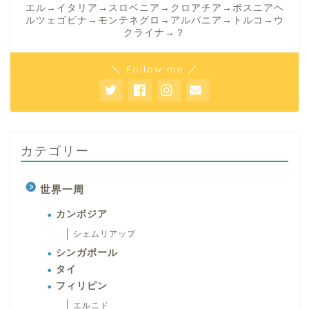
エル→イタリア→スロベニア→クロアチア→ボスニアヘ
ルツェゴビナ→モンテネグロ→アルバニア→トルコ→ウ
クライナ→？
＼ Follow me ／
カテゴリー
世界一周
カンボジア
シェムリアップ
シンガポール
タイ
フィリピン
エルニド