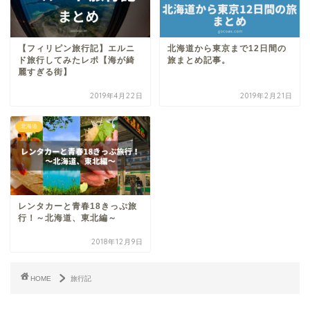
【フィリピン旅行記】エルニ
北海道から東京まで12日間の
ド旅行してみたレポ【海が綺
旅まとめ記事。
麗すぎる街】
2019年4月22日
2019年2月21日
北海道
レンタカーと青春18きっぷ旅
行！～北海道、東北編～
2018年12月9日
HOME
旅行記