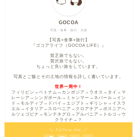
GOCOA
写真・食事・旅行・夫婦
【写真×食事×旅行】
『ゴコアライフ（GOCOA LIFE）』
貧乏旅でもない。
贅沢旅でもない。
ちょっと良い旅をしています。
写真とご飯とその土地の情報を詳しく書いています。
世界一周中！
フィリピン→ベトナム→カンボジア→ラオス→タイ→マ
レーシア→シンガポール→ミャンマー→ネパール→イン
ド→モルディブ→ドバイ→エジプト→ギリシャ→イスラ
エル→イタリア→スロベニア→クロアチア→ボスニアヘ
ルツェゴビナ→モンテネグロ→アルバニア→トルコ→ウ
クライナ→？
＼ Follow me ／