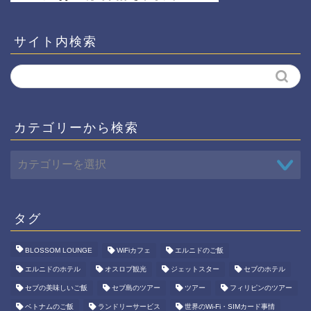
サイト内検索
カテゴリーから検索
タグ
BLOSSOM LOUNGE
WiFiカフェ
エルニドのご飯
エルニドのホテル
オスロブ観光
ジェットスター
セブのホテル
セブの美味しいご飯
セブ島のツアー
ツアー
フィリピンのツアー
ベトナムのご飯
ランドリーサービス
世界のWi-Fi・SIMカード事情