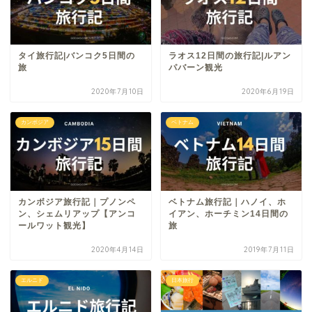
タイ旅行記|バンコク5日間の
ラオス12日間の旅行記|ルアン
旅
パバーン観光
2020年7月10日
2020年6月19日
カンボジア
ベトナム
カンボジア旅行記｜プノンペ
ベトナム旅行記｜ハノイ、ホ
ン、シェムリアップ【アンコ
イアン、ホーチミン14日間の
ールワット観光】
旅
2020年4月14日
2019年7月11日
エルニド
日本旅行