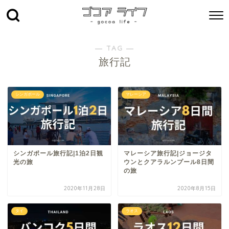
― TAG ―
旅行記
シンガポール
マレーシア
シンガポール旅行記|1泊2日観
マレーシア旅行記|ジョージタ
光の旅
ウンとクアラルンプール8日間
の旅
2020年11月28日
2020年8月15日
タイ
ラオス