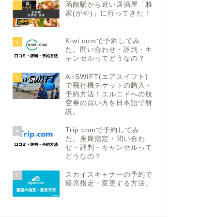
函館駅から近い居酒屋「雅
1
家(がや)」に行ってきた！
Kiwi.comで予約してみ
2
た。問い合わせ・評判・キ
ャンセルってどうなの？
AirSWIFT(エアスイフト)
3
で飛行機チケットの購入・
予約方法！エルニドへの航
空券の買い方を日本語で解
説。
Trip.comで予約してみ
4
た。座席指定・問い合わ
せ・評判・キャンセルって
どうなの？
スカイスキャナーの予約で
5
座席指定・変更する方法。