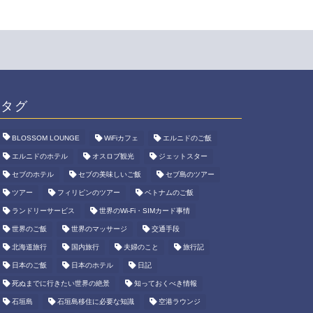
タグ
BLOSSOM LOUNGE
WiFiカフェ
エルニドのご飯
エルニドのホテル
オスロブ観光
ジェットスター
セブのホテル
セブの美味しいご飯
セブ島のツアー
ツアー
フィリピンのツアー
ベトナムのご飯
ランドリーサービス
世界のWi-Fi・SIMカード事情
世界のご飯
世界のマッサージ
交通手段
北海道旅行
国内旅行
夫婦のこと
旅行記
日本のご飯
日本のホテル
日記
死ぬまでに行きたい世界の絶景
知っておくべき情報
石垣島
石垣島移住に必要な知識
空港ラウンジ