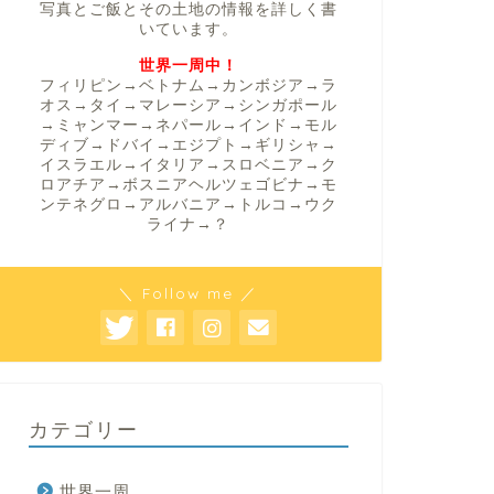
写真とご飯とその土地の情報を詳しく書
いています。
世界一周中！
フィリピン→ベトナム→カンボジア→ラ
オス→タイ→マレーシア→シンガポール
→ミャンマー→ネパール→インド→モル
ディブ→ドバイ→エジプト→ギリシャ→
イスラエル→イタリア→スロベニア→ク
ロアチア→ボスニアヘルツェゴビナ→モ
ンテネグロ→アルバニア→トルコ→ウク
ライナ→？
＼ Follow me ／
カテゴリー
世界一周