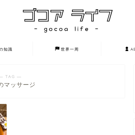
の知識
世界一周
A
― TAG ―
のマッサージ