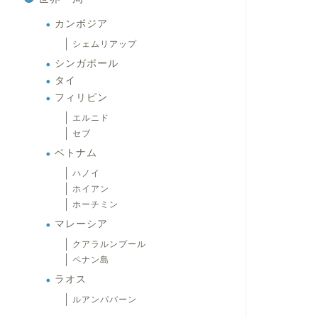
カンボジア
シェムリアップ
シンガポール
タイ
フィリピン
エルニド
セブ
ベトナム
ハノイ
ホイアン
ホーチミン
マレーシア
クアラルンプール
ペナン島
ラオス
ルアンパバーン