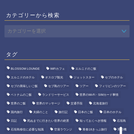
カテゴリーから検索
タグ
BLOSSOM LOUNGE
WiFiカフェ
エルニドのご飯
エルニドのホテル
オスロブ観光
ジェットスター
セブのホテル
ホーム
セブの美味しいご飯
セブ島のツアー
ツアー
フィリピンのツアー
ベトナムのご飯
ランドリーサービス
世界のWi-Fi・SIMカード事情
旅行の知識
世界のご飯
世界のマッサージ
交通手段
北海道旅行
世界一周
国内旅行
夫婦のこと
旅行記
日本のご飯
日本のホテル
日記
死ぬまでに行きたい世界の絶景
知っておくべき情報
石垣島
ABOUT
石垣島移住に必要な知識
空港ラウンジ
青春18きっぷ旅行
飛行機