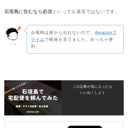
石垣島に住むなら必須
といっても過言ではないです。
台風時は家から出れないので、
Amazonプ
ライム
で映画を見てました。めっちゃ便
こーし
利。
この記事が気に入ったら
いいね！しよう