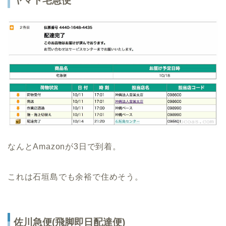
ヤマト宅急便
なんとAmazonが3日で到着。
これは石垣島でも余裕で住めそう。
佐川急便(飛脚即日配達便)