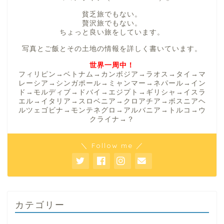
貧乏旅でもない。
贅沢旅でもない。
ちょっと良い旅をしています。
写真とご飯とその土地の情報を詳しく書いています。
世界一周中！
フィリピン→ベトナム→カンボジア→ラオス→タイ→マ
レーシア→シンガポール→ミャンマー→ネパール→イン
ド→モルディブ→ドバイ→エジプト→ギリシャ→イスラ
エル→イタリア→スロベニア→クロアチア→ボスニアヘ
ルツェゴビナ→モンテネグロ→アルバニア→トルコ→ウ
クライナ→？
＼ Follow me ／
カテゴリー